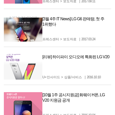
프레스센터
>
보도자료
2017.09.11
[3월 4주 IT News] LG G6 판매량, 첫 주
1위했다
프레스센터
>
보도자료
2017.03.24
[리뷰] 하이파이 오디오에 특화된 LG V20
U+인사이드
>
상품/서비스
2016.10.10
[10월 1주 공시지원금] 화웨이 H폰, LG
V20 지원금 공개