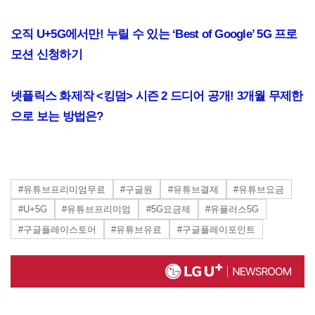
오직 U+5G에서만! 누릴 수 있는 ‘Best of Google’ 5G 프로
모션 신청하기
넷플릭스 화제작 <킹덤> 시즌 2 드디어 공개! 3개월 무제한
으로 보는 방법은?
#유튜브프리미엄무료
#구글원
#유튜브결제
#유튜브요금
#U+5G
#유튜브프리미엄
#5G요금제
#유플러스5G
#구글플레이스토어
#유튜브유료
#구글플레이포인트