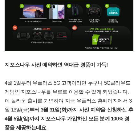
지포스나우 사전 예약하면 역대급 경품이 가득!
4월 1일부터 유플러스 5G 고객이라면 누구나 5G클라우드
게임인 지포스나우를 무료로 이용할 수 있게 되었습니다.
이 놀라운 출시를 기념하여 지금 유플러스 홈페이지에서 3
월 13일(금)부터
3월 31일(화)까지 사전 예약을 신청하신 후
4월 5일(일)까지 지포스나우 가입하신 모든 분께 100% 경
품을 제공하는데요.