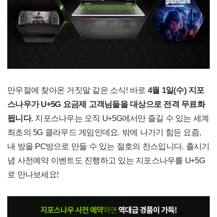
만우절에 찾아온 거짓말 같은 소식! 바로
4월 1일(수) 지포
스나우가 U+5G 요금제 고객님들을 대상으로 전격 무료화
됩니다.
지포스나우는 오직 U+5G에서만 즐길 수 있는 세계
최초의 5G 클라우드 게임인데요. 밖에 나가기 힘든 요즘,
내 방을 PC방으로 만들 수 있는 절호의 찬스입니다. 출시기
념 사전예약 이벤트도 진행하고 있는 지포스나우를 U+5G
로 만나보세요!