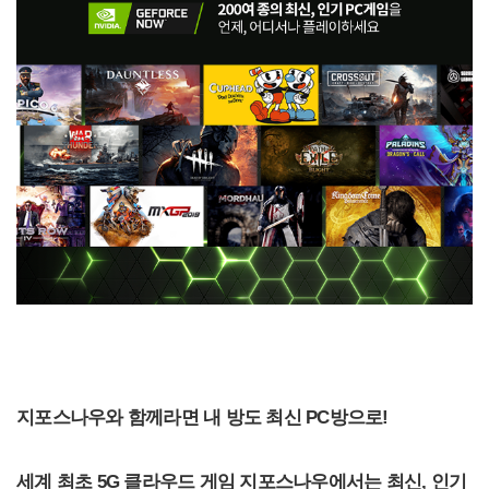
지포스나우와 함께라면 내 방도 최신 PC방으로!
세계 최초 5G 클라우드 게임 지포스나우에서는 최신, 인기