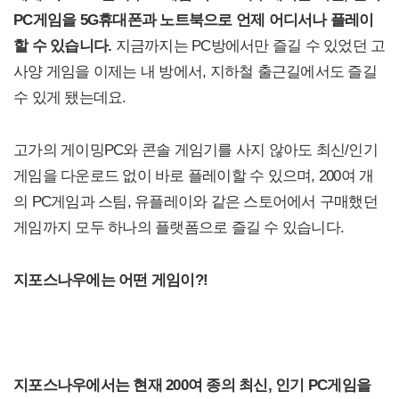
PC게임을 5G휴대폰과 노트북으로 언제 어디서나 플레이
할 수 있습니다.
지금까지는 PC방에서만 즐길 수 있었던 고
사양 게임을 이제는 내 방에서, 지하철 출근길에서도 즐길
수 있게 됐는데요.
고가의 게이밍PC와 콘솔 게임기를 사지 않아도 최신/인기
게임을 다운로드 없이 바로 플레이할 수 있으며, 200여 개
의 PC게임과 스팀, 유플레이와 같은 스토어에서 구매했던
게임까지 모두 하나의 플랫폼으로 즐길 수 있습니다.
지포스나우에는 어떤 게임이?!
지포스나우에서는 현재 200여 종의 최신, 인기 PC게임을