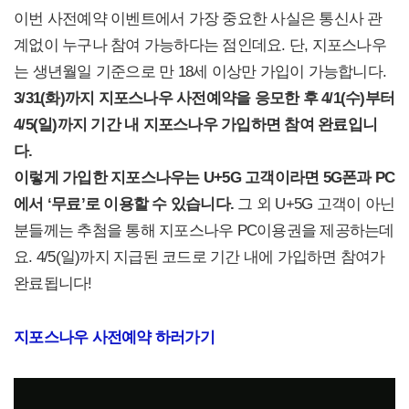
이번 사전예약 이벤트에서 가장 중요한 사실은 통신사 관
계없이 누구나 참여 가능하다는 점인데요. 단, 지포스나우
는 생년월일 기준으로 만 18세 이상만 가입이 가능합니다.
3/31(화)까지 지포스나우 사전예약을 응모한 후 4/1(수)부터
4/5(일)까지 기간 내 지포스나우 가입하면 참여 완료입니
다.
이렇게 가입한 지포스나우는 U+5G 고객이라면 5G폰과 PC
에서 ‘무료’로 이용할 수 있습니다.
그 외 U+5G 고객이 아닌
분들께는 추첨을 통해 지포스나우 PC이용권을 제공하는데
요. 4/5(일)까지 지급된 코드로 기간 내에 가입하면 참여가
완료됩니다!
지포스나우 사전예약 하러가기