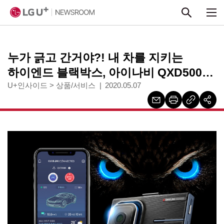
본문 바로가기
누가 긁고 간거야?! 내 차를 지키는
하이엔드 블랙박스, 아이나비 QXD5000
출시
U+인사이드
>
상품/서비스
2020.05.07