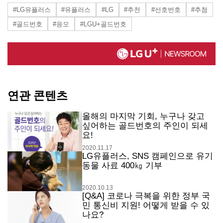
#LG유플러스
#유플러스
#LG
#추천
#선호번호
#추첨
#골드번호
#응모
#LGU+골드번호
연관 콘텐츠
올해의 마지막 기회, 누구나 갖고
싶어하는 골드번호의 주인이 되세
요!
2020.11.17
LG유플러스, SNS 캠페인으로 유기
동물 사료 400㎏ 기부
2020.10.13
[Q&A] 코로나 극복을 위한 정부 국
민 통신비 지원! 어떻게 받을 수 있
나요?