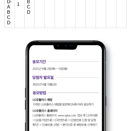
D-
B
1
A
C
B
D
C
D