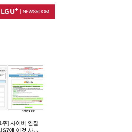
월 1주] 사이버 인질
시S7에 이것 사용