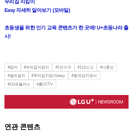
우리집 지킴이
Easy
자세히 알아보기
(
모바일
)
초등생을 위한 인기 교육 콘텐츠가 한 곳에! U+초등나라 출
시!
#맘카
#우리집지킴이
#1인가구
#112신고
#나혼산
#셀프설치
#우리집지킴이easy
#동작감지센서
#LG유플러스
#홈CCTV
연관 콘텐츠