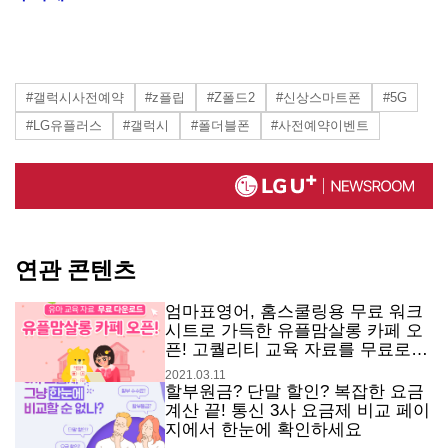
#갤럭시사전예약
#z플립
#Z폴드2
#신상스마트폰
#5G
#LG유플러스
#갤럭시
#폴더블폰
#사전예약이벤트
연관 콘텐츠
엄마표영어, 홈스쿨링용 무료 워크
시트로 가득한 유플맘살롱 카페 오
픈! 고퀄리티 교육 자료를 무료로
받아가세요.
2021.03.11
할부원금? 단말 할인? 복잡한 요금
계산 끝! 통신 3사 요금제 비교 페이
지에서 한눈에 확인하세요