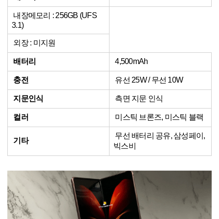
내장메모리 : 256GB (UFS
3.1)
외장 : 미지원
배터리
4,500mAh
충전
유선 25W / 무선 10W
지문인식
측면 지문 인식
컬러
미스틱 브론즈, 미스틱 블랙
무선 배터리 공유, 삼성페이,
기타
빅스비