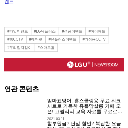
켄드
#가입이벤트
#LG유플러스
#경품이벤트
#아이패드
#홈CCTV
#에어팟
#유플러스이벤트
#가정용CCTV
#우리집지킴이
#스마트홈
연관 콘텐츠
엄마표영어, 홈스쿨링용 무료 워크
시트로 가득한 유플맘살롱 카페 오
픈! 고퀄리티 교육 자료를 무료로
받아가세요.
2021.03.11
할부원금? 단말 할인? 복잡한 요금