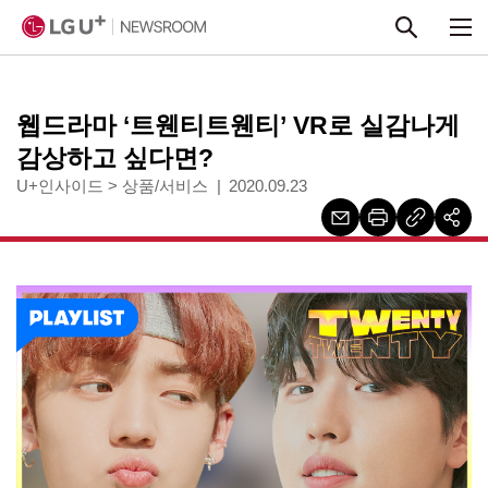
본문 바로가기
웹드라마 ‘트웬티트웬티’ VR로 실감나게
감상하고 싶다면?
U+인사이드
>
상품/서비스
2020.09.23