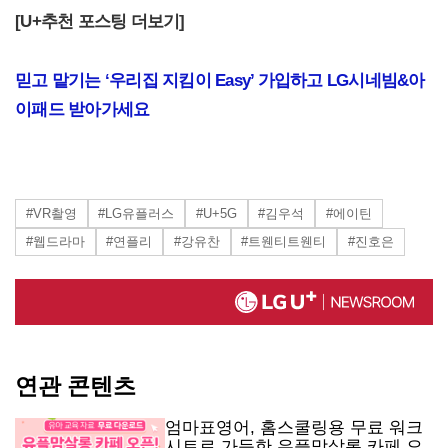
[U+
추천 포스팅 더보기]
믿고 맡기는 ‘우리집 지킴이 Easy’ 가입하고 LG시네빔&아
이패드 받아가세요
#VR촬영
#LG유플러스
#U+5G
#김우석
#에이틴
#웹드라마
#연플리
#강유찬
#트웬티트웬티
#진호은
연관 콘텐츠
엄마표영어, 홈스쿨링용 무료 워크
시트로 가득한 유플맘살롱 카페 오