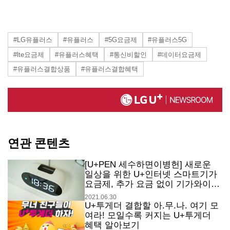
#LG유플러스
#유플러스
#5G요금제
#유플러스5G
#lte요금제
#유플러스혜택
#통신비할인
#데이터요금제
#유플러스결합상품
#유플러스결합혜택
연관 콘텐츠
[U+PEN 세수하면이병헌] 새로운
일상을 위한 U+인터넷 스마트기가
요금제, 추가 요금 없이 기가와이파
이 두 대 사용으로 더 빠르게!
2021.06.30
U+투게더 결합할 아.무.나. 여기 모
여라! 모일수록 커지는 U+투게더
혜택 알아보기