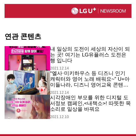
연관 콘텐츠
내 일상의 도전이 세상의 자산이 되
는 곳! 여기는 LG유플러스 도전은
행 입니다
2021.12.14
“엘사·미키하우스 등 디즈니 인기
캐릭터와 영어 노래 배워요~” U+아
이들나라, 디즈니 영어교육 콘텐츠
‘디즈니 러닝’ 출시
2021.12.14
시각장애인 부모를 위한 디지털 도
서정보 캠페인,<내책소>! 따뜻한 목
소리로 일상을 바꿔요
2021.12.10