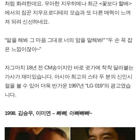
처럼 화려한데요. 우아한 지우히메나 최근 <꽃보다 할배>
에서의 짐꾼 지우프로디테의 모습과 또 다른 매력이 느껴
져 되려 신선하네요.
“말을 해봐 그 마음 그대로 너의 맘을 말해봐!” “두 손 꼭 잡
은 느낌이잖아~”
자그마치 18년 전 CM송이지만 바로 귓가에 착착 달라붙는
가사가 재미있습니다. 아시아 최고의 스타 두 분의 신인시
절을 볼 수 있어 더욱 반가운 1997년 “LG 019″의 광고였습
니다.
1998. 김승우, 이미연 –
빠빠, 아빠빠빠~