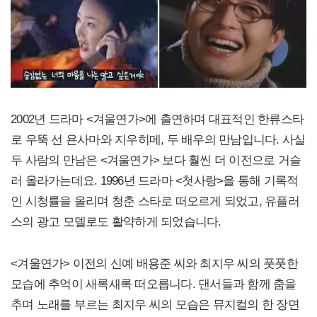
2002년 드라마 <겨울연가>에 출연하며 대표적인 한류스타
로 우뚝 선 욘사마와 지우히메, 두 배우의 만남입니다. 사실
두 사람의 만남은 <겨울연가> 보다 훨씬 더 이전으로 거슬
러 올라가는데요. 1996년 드라마 <첫사랑>을 통해 기록적
인 시청률을 올리며 청춘 스타로 떠오르게 되었고, 유플러
스의 광고 모델로도 활약하게 되었습니다.
<겨울연가> 이전의 신예 배용준 씨와 최지우 씨의 풋풋한
모습에 추억이 새록새록 떠오릅니다. 댄서들과 함께 춤을
추며 노래를 부르는 최지우 씨의 모습은 뮤지컬의 한 장면