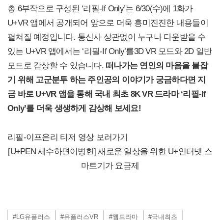
총 6부작으로 구성된 ‘리필-If Only’는 6/30(수)에 1화가
U+VR 앱에서 공개되어 앞으로 더욱 흥미진진한 내용들이
펼쳐질 예정입니다. 통신사 상관없이 누구나 다운받을 수
있는 U+VR 앱에서는 ‘리필-If Only’를3D VR 모드와 2D 일반
모드로 감상할 수 있습니다.
떠나가는 연인의 마음을 붙잡
기 위해 고군분투 하는 주인공의 이야기가 궁금하다면 지
금 바로 U+VR 앱을 통해 국내 최초 8K VR 드라마 ‘리필-If
Only’를 더욱 생생하게 감상해 보세요!
리필-이프온리 티저 영상 보러가기
[U+PEN 세수하면이병헌] 새로운 일상을 위한 U+인터넷 스
마트기가 요금제
#LG유플러스
#유플러스VR
#웹드라마
#국내최초