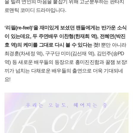
을 빌려 연인의 마음을 붙잡기 위해 고군분투하는 판타지
로맨틱 코미디 드라마입니다.
‘
리필(re-feel)’을 재미있게 보셨던 팬들에게는 반가운 소식
이 있는데요, 두 주연배우 이찬형(한재희 역), 전혜연(박진
호 역)의 케미를 그대로 다시 볼 수 있다는 것!
뿐만 아니라
최경훈(차세정 역), 구구단 미미(김선재 역), 김민주(송PD
역) 등 새로운 배우들의 등장으로 흥미진진함과 꿀잼 보장!
끼가 넘치는 다채로운 배우들의 출연으로 더욱 기대되네
요!