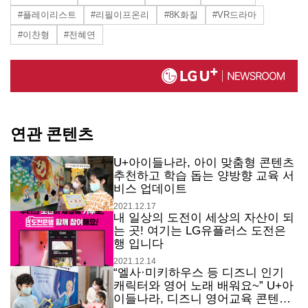
#플레이리스트
#리필이프온리
#8K화질
#VR드라마
#이찬형
#전혜연
연관 콘텐츠
U+아이들나라, 아이 맞춤형 콘텐츠
추천하고 학습 돕는 양방향 교육 서
비스 업데이트
2021.12.17
내 일상의 도전이 세상의 자산이 되
는 곳! 여기는 LG유플러스 도전은
행 입니다
2021.12.14
“엘사·미키하우스 등 디즈니 인기
캐릭터와 영어 노래 배워요~” U+아
이들나라, 디즈니 영어교육 콘텐츠