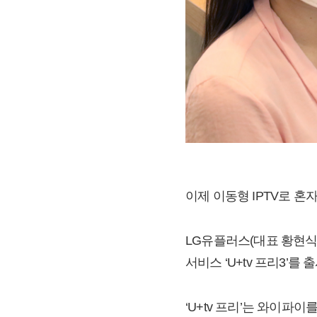
이제 이동형 IPTV로 혼
LG유플러스(대표 황현식
서비스 ‘U+tv 프리3’를 
‘U+tv 프리’는 와이파이