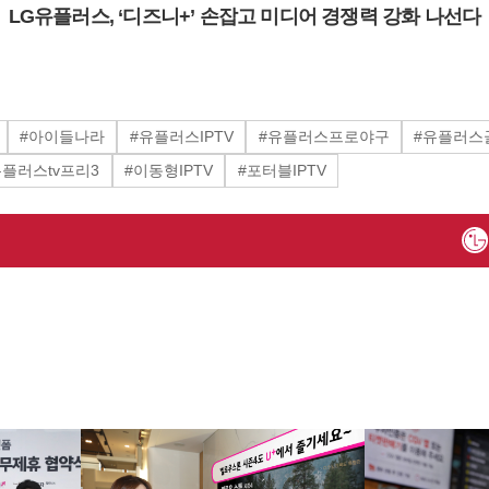
LG유플러스, ‘디즈니+’ 손잡고 미디어 경쟁력 강화 나선다
#아이들나라
#유플러스IPTV
#유플러스프로야구
#유플러스
유플러스tv프리3
#이동형IPTV
#포터블IPTV