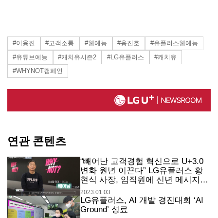
#이용진
#고객소통
#웹예능
#용진호
#유플러스웹예능
#유튜브예능
#캐치유시즌2
#LG유플러스
#캐치유
#WHYNOT캠페인
연관 콘텐츠
“빼어난 고객경험 혁신으로 U+3.0
변화 원년 이끈다” LG유플러스 황
현식 사장, 임직원에 신년 메시지
전달
2023.01.03
LG유플러스, AI 개발 경진대회 ‘AI
Ground’ 성료