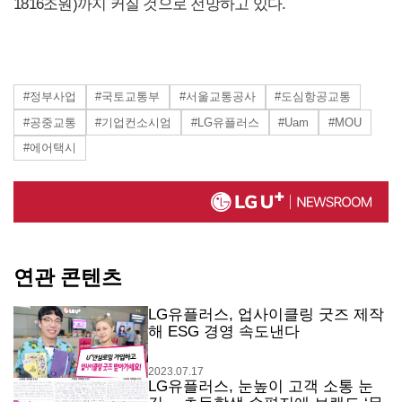
1816조원)까지 커질 것으로 전망하고 있다.
#정부사업
#국토교통부
#서울교통공사
#도심항공교통
#공중교통
#기업컨소시엄
#LG유플러스
#Uam
#MOU
#에어택시
연관 콘텐츠
LG유플러스, 업사이클링 굿즈 제작
해 ESG 경영 속도낸다
2023.07.17
LG유플러스, 눈높이 고객 소통 눈