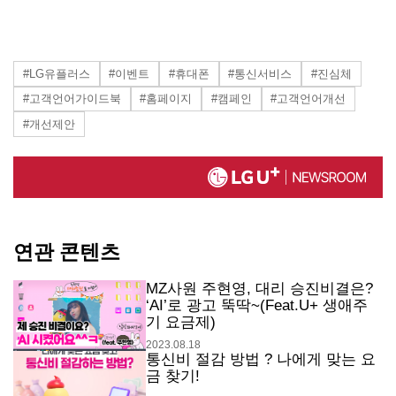
#LG유플러스
#이벤트
#휴대폰
#통신서비스
#진심체
#고객언어가이드북
#홈페이지
#캠페인
#고객언어개선
#개선제안
연관 콘텐츠
MZ사원 주현영, 대리 승진비결은?
‘AI’로 광고 뚝딱~(Feat.U+ 생애주
기 요금제)
2023.08.18
통신비 절감 방법 ? 나에게 맞는 요
금 찾기!