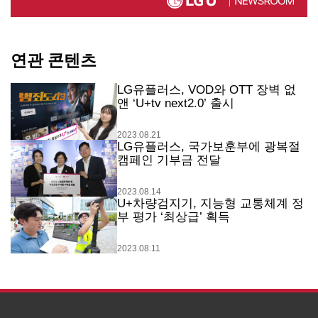
연관 콘텐츠
LG유플러스, VOD와 OTT 장벽 없
앤 ‘U+tv next2.0’ 출시
2023.08.21
LG유플러스, 국가보훈부에 광복절
캠페인 기부금 전달
2023.08.14
U+차량검지기, 지능형 교통체계 정
부 평가 ‘최상급’ 획득
2023.08.11