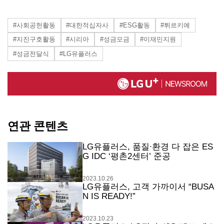
#사회공헌활동
#대한적십자사
#ESG활동
#튀르키예
#지진구호활동
#시리아
#성금모금
#이재민지원
#성금전달식
#LG유플러스
연관 콘텐츠
LG유플러스, 품질∙환경 다 잡은 ES
G IDC ‘평촌2센터’ 준공
2023.10.26
LG유플러스, 고객 가까이서 “BUSA
N IS READY!”
2023.10.23