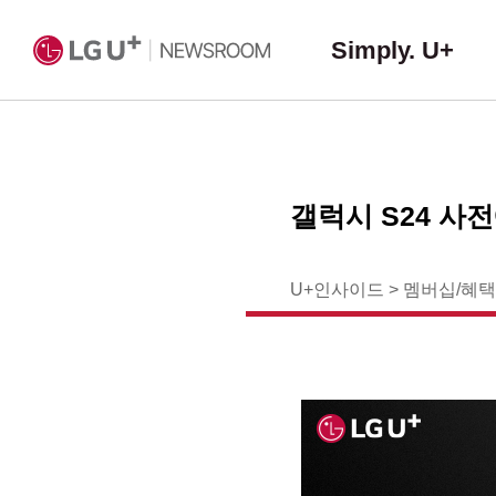
Simply. U+
갤럭시 S24 사
U+인사이드
>
멤버십/혜택