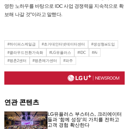
영한 노하우를 바탕으로 IDC 사업 경쟁력을 지속적으로 확
보해 나갈 것”이라고 말했다.
#하이퍼스케일급
#초거대인터넷데이터센터
#생성형ai도입
#클라우드전환가속화
#LG유플러스
#IDC
#Ai
#평촌2센터
#평촌메가센터
#파주
연관 콘텐츠
LG유플러스 부스터스, 크리에이터
들과 ‘함께 성장’의 가치를 전하고
고객 경험 확산한다