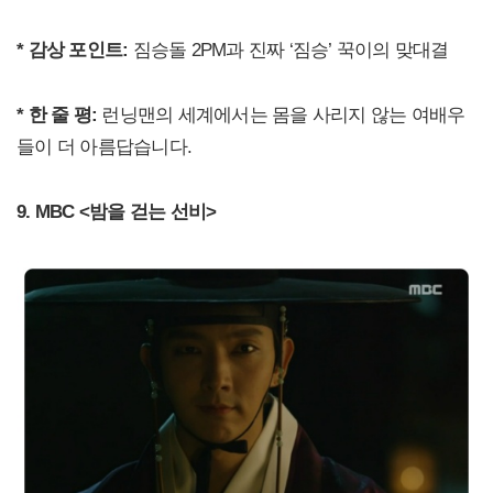
* 감상 포인트:
짐승돌 2PM과 진짜 ‘짐승’ 꾹이의 맞대결
* 한 줄 평:
런닝맨의 세계에서는 몸을 사리지 않는 여배우
들이 더 아름답습니다.
9. MBC <밤을 걷는 선비>