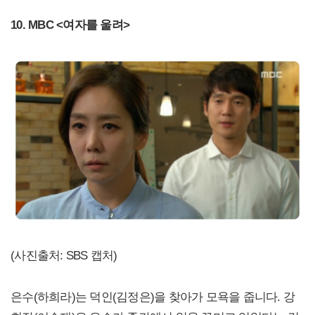
10. MBC <여자를 울려>
(사진출처: SBS 캡처)
은수(하희라)는 덕인(김정은)을 찾아가 모욕을 줍니다. 강