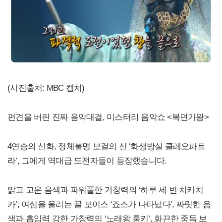
(사진출처: MBC 캡처)
편견을 버린 진짜 음악대결, 미스터리 음악쇼 <복면가왕>
4연승의 신화, 정체불명 보컬의 신 ‘화생방실 클레오파트
라’, 그에게 역대급 도전자들이 등장했습니다.
맑고 고운 음색과 파워풀한 가창력의 ‘하루 세 번 치카치
카’, 여심을 울리는 꿀 보이스 ‘죠스가 나타났다’, 짜릿한 음
색과 흡입력 강한 가창력의 ‘노래왕 퉁키’, 화끈한 중독 보