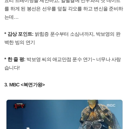
요리 트레이닝을 제안하고, 얼떨결에 선우와의 첫 데이트
를 하게 된 봉선은 선우를 덮칠 각오를 하고 변신을 준비하
는데…
* 감상 포인트:
밝힘증 푼수부터 소심녀까지, 박보영의 완
벽한 빙의 연기
* 한 줄 평:
박보영 씨의 애교만점 푼수 연기~ 너무나 사랑
습니다!
3. MBC <복면가왕>