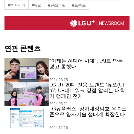
#앰배서더
#유쓰
#유쓰피릿
#트렌드
연관 콘텐츠
“이제는 AI디어 시대”…AI로 만든
광고 통했다
2024.03.25
LG U+ 20대 전용 브랜드 ‘유쓰(Ut
h)’, U+네트워크 강점 알리는 대학
가 캠페인 전개
2024.03.21
LG유플러스, 양자내성암호 우수표
준으로 양자기술 생태계 확장한다
2024.12.16