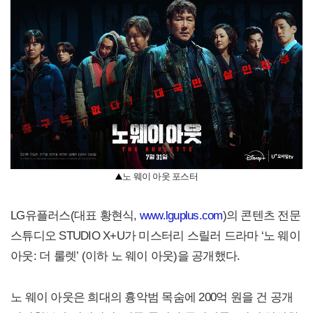
노 웨이 아웃 포스터
LG유플러스(대표 황현식,
www.lguplus.com
)의 콘텐츠 전문
스튜디오 STUDIO X+U가 미스터리 스릴러 드라마 ‘노 웨이
아웃: 더 룰렛’ (이하 노 웨이 아웃)을 공개했다.
노 웨이 아웃은 희대의 흉악범 목숨에 200억 원을 건 공개