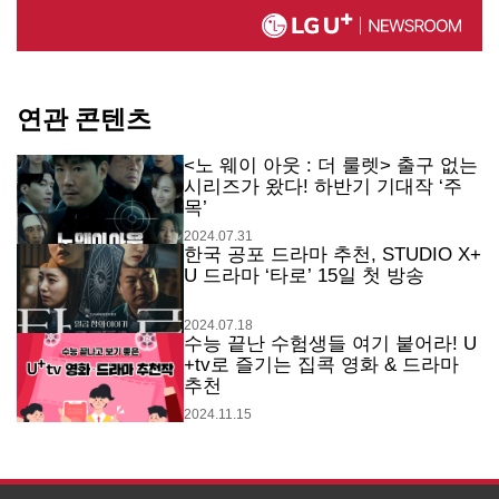
연관 콘텐츠
<노 웨이 아웃 : 더 룰렛> 출구 없는
시리즈가 왔다! 하반기 기대작 ‘주
목’
2024.07.31
한국 공포 드라마 추천, STUDIO X+
U 드라마 ‘타로’ 15일 첫 방송
2024.07.18
수능 끝난 수험생들 여기 붙어라! U
+tv로 즐기는 집콕 영화 & 드라마
추천
2024.11.15