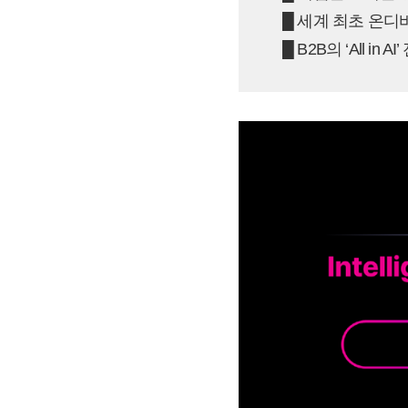
█ 세계 최초 온디
█ B2B의 ‘All i