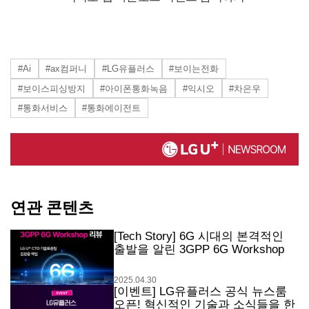
#Ai
#ax컴퍼니
#LG유플러스
#보이는전화
#보이스피싱방지
#아이폰통화녹음
#익시오
#차은우
#통화서비스
#통화에이전트
연관 콘텐츠
[Tech Story] 6G 시대의 본격적인
출발을 알린 3GPP 6G Workshop
2025.04.30
[이벤트] LG유플러스 공식 뉴스룸
오픈! 혁신적인 기술과 소식들을 한