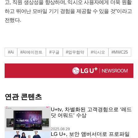
고, 직원 생상성을 향상하며, 익시오 사용자에게 더욱 원활
하고 뛰어난 모바일 기기 경험을 제공할 수 있을 것”이라고
전했다.
#Ai
#AI에이전트
#구글
#업무협약
#익시오
#MWC25
연관 콘텐츠
U+tv, 차별화된 고객경험으로 ‘레드
닷 어워드’ 수상
2025.08.29
LG U+, 보안 앰버서더로 프로파일