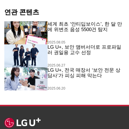
연관 콘텐츠
세계 최초 ‘안티딥보이스’, 한 달 만
에 위변조 음성 5500건 탐지
2025.08.05
LG U+, 보안 앰버서더로 프로파일
러 권일용 교수 선정
2025.06.27
LG U+, 전국 매장서 ‘보안 전문 상
담사’가 피싱 피해 막는다
2025.06.20