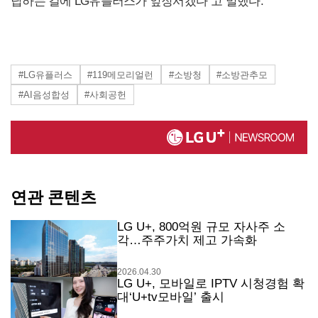
답하는 길에 LG유플러스가 앞장서겠다”고 말했다.
#LG유플러스
#119메모리얼런
#소방청
#소방관추모
#AI음성합성
#사회공헌
연관 콘텐츠
LG U+, 800억원 규모 자사주 소
각…주주가치 제고 가속화
2026.04.30
LG U+, 모바일로 IPTV 시청경험 확
대‘U+tv모바일’ 출시