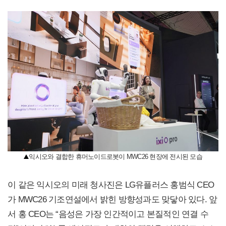
익시오와 결합한 휴머노이드로봇이 MWC26 현장에 전시된 모습
이 같은 익시오의 미래 청사진은 LG유플러스 홍범식 CEO
가 MWC26 기조연설에서 밝힌 방향성과도 맞닿아 있다. 앞
서 홍 CEO는 “음성은 가장 인간적이고 본질적인 연결 수