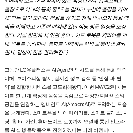
# 아내와 오늘 저녁 약속이 있는 직장인 A씨. 갑작스러운
출장으로 아내와 통화 중 “오늘 갑자기 부산에 출장을 가야
해”라는 말이 오간다. 전화를 끊기도 전에 익시오가 통화 맥
락을 이해하고 기존에 예약돼 있던 식당 방문 일정을 조정
한다. 거실 한편에 서 있던 휴머노이드 로봇은 캐리어를 꺼
내 의류를 정리한다. 통화를 이해하는 AI와 로봇이 연결되
면서, 일상이 한층 편리해진다.
그동안 LG유플러스는 AI Agent인 익시오를 통해 통화 맥락
이해, 보이스피싱 탐지, 실시간 정보 검색 등 ‘안심’과 ‘편
의’를 결합한 서비스를 고도화해왔다. 이번 MWC26에서는
이를 한 단계 확장해 음성을 중심으로 다양한 디바이스와
공간을 연결하는 엠비언트 AI(Ambient AI)로 도약하는 모습
을 공개했다. 스마트폰을 넘어 웨어러블, 스마트 글래스, 차
량, 홈 IoT 가전, 휴머노이드 로봇까지 연결해 통신 인프라
를 AI 실행 플랫폼으로 전환하겠다는 미래 비전이다.