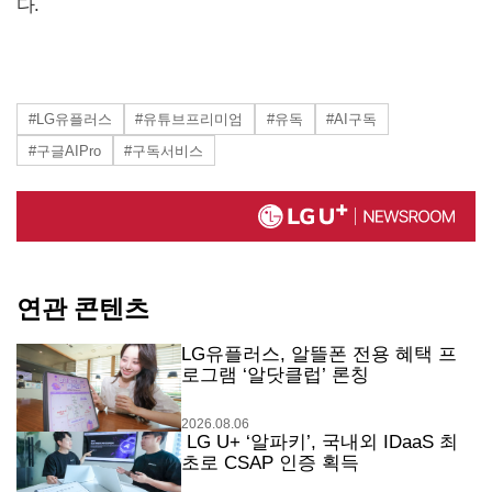
다.
#LG유플러스
#유튜브프리미엄
#유독
#AI구독
#구글AIPro
#구독서비스
연관 콘텐츠
LG유플러스, 알뜰폰 전용 혜택 프
로그램 ‘알닷클럽’ 론칭
2026.08.06
LG U+ ‘알파키’, 국내외 IDaaS 최
초로 CSAP 인증 획득