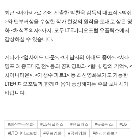
최근 <아가씨>로 칸에 진출한 박찬욱 감독의 대표작 <박쥐
>와 맨부커상을 수상한 작가 한강의 원작을 토대로 삼은 영
화 <채식주의자>까지, 모두 LTE비디오포털 유플릭스에서
감상하실 수 있습니다.
게다가 <업사이드 다운>, <내 남자의 아내도 좋아>, <사대
명포 3: 종극대결전> 등의 공짜영화와 <협녀, 칼의 기억>, <
차이나타운>, <기생수 파트1> 등 최신영화보기도 가능한
LTE비디오포털과 함께 마음이 풍성해지는 주말 보내시기
바랍니다.
#최신한국영화
#LG유플러스
#유플러스
#유플릭스
#LG
#LTE비디오포털
#무료영화
#공짜영화
#최신영화보기