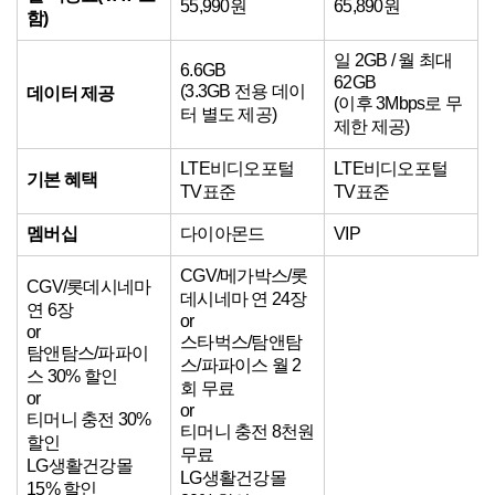
55,990원
65,890원
함)
일 2GB / 월 최대
6.6GB
62GB
(3.3GB 전용 데이
데이터 제공
(이후 3Mbps로 무
터 별도 제공)
제한 제공)
LTE비디오포털
LTE비디오포털
기본 혜택
TV표준
TV표준
멤버십
다이아몬드
VIP
CGV/메가박스/롯
CGV/롯데시네마
데시네마 연 24장
연 6장
or
or
스타벅스/탐앤탐
탐앤탐스/파파이
스/파파이스 월 2
스 30% 할인
회 무료
or
or
티머니 충전 30%
티머니 충전 8천원
할인
무료
LG생활건강몰
LG생활건강몰
15% 할인