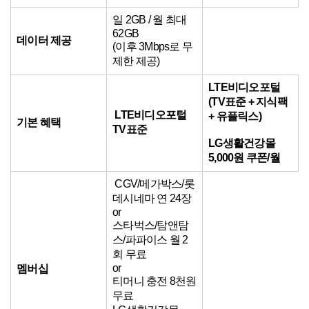
일 2GB / 월 최대
62GB
데이터 제공
(이후 3Mbps로 무
제한 제공)
LTE비디오포털
(TV표준 + 지식팩
LTE비디오포털
+ 유플릭스)
기본 혜택
TV표준
LG생활건강몰
5,000원 쿠폰/월
CGV/메가박스/롯
데시네마 연 24장
or
스타벅스/탐앤탐
스/파파이스 월 2
회 무료
or
멤버십
티머니 충전 8천원
무료