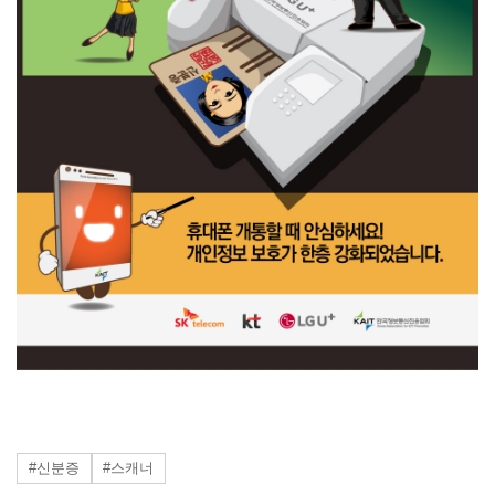
#신분증
#스캐너