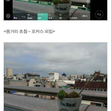
<원거리 초첨 – 포커스 피킹>