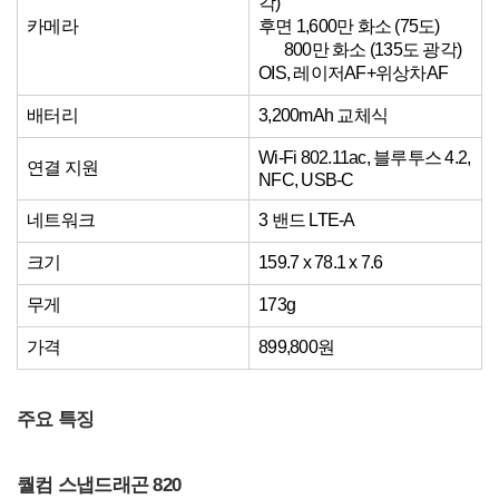
각)
카메라
후면 1,600만 화소 (75도)
800만 화소 (135도 광각)
OIS, 레이저AF+위상차AF
배터리
3,200mAh 교체식
Wi-Fi 802.11ac, 블루투스 4.2,
연결 지원
NFC, USB-C
네트워크
3 밴드 LTE-A
크기
159.7 x 78.1 x 7.6
무게
173g
가격
899,800원
주요 특징
퀄컴 스냅드래곤 820