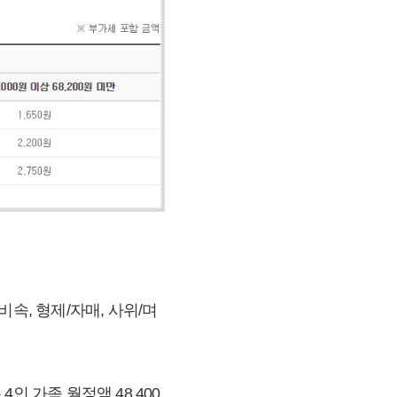
속, 형제/자매, 사위/며
 가족,월정액 48,400