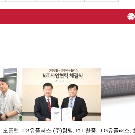
oT 오픈랩
LG유플러스-(주)힘펠, IoT 환풍
LG유플러스,