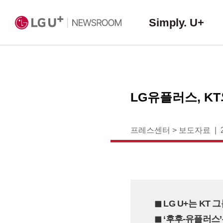
Simply. U+
LG유플러스, K
프레스센터
>
보도자료
◼︎ LG U+는 K
◼︎ ‘후후-유플러