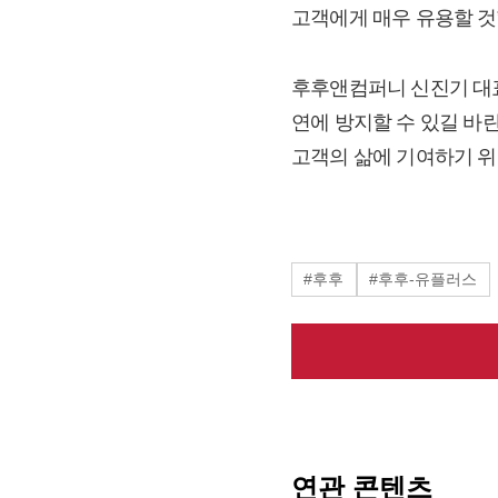
고객에게 매우 유용할 것
후후앤컴퍼니 신진기 대표
연에 방지할 수 있길 바
고객의 삶에 기여하기 위
#후후
#후후-유플러스
연관 콘텐츠