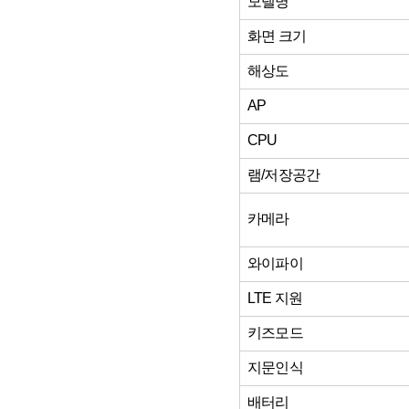
모델명
화면 크기
해상도
AP
CPU
램/저장공간
카메라
와이파이
LTE 지원
키즈모드
지문인식
배터리