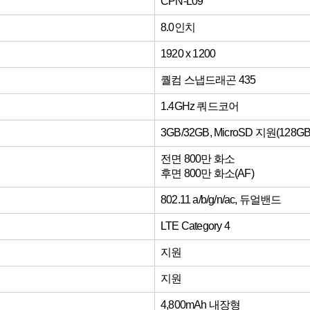
CPN-L09
8.0인치
1920 x 1200
퀄컴 스냅드래곤 435
1.4GHz 쿼드코어
3GB/32GB, MicroSD 지원(128
전면 800만 화소
후면 800만 화소(AF)
802.11 a/b/g/n/ac, 듀얼밴드
LTE Category 4
지원
지원
4,800mAh 내장형