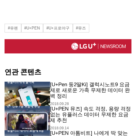
#유펜
#U+PEN
#U+프로야구
#뮤즈
연관 콘텐츠
[U+Pen 둥2딸Ki] 갤럭시노트9 요금
제로 새로운 가족 무제한 데이터 완
벽 정리
2018.09.28
[U+PEN 뮤즈] 속도 걱정, 용량 걱정
없는 유플러스 데이터 무제한 요금
제 추천
2018.09.14
[U+PEN 아톰비트] 나에게 딱 맞는