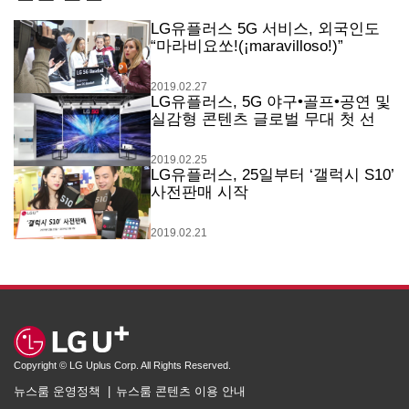
LG유플러스 5G 서비스, 외국인도
“마라비요쏘!(¡maravilloso!)”
2019.02.27
LG유플러스, 5G 야구•골프•공연 및
실감형 콘텐츠 글로벌 무대 첫 선
2019.02.25
LG유플러스, 25일부터 ‘갤럭시 S10’
사전판매 시작
2019.02.21
Copyright © LG Uplus Corp. All Rights Reserved.
뉴스룸 운영정책
뉴스룸 콘텐츠 이용 안내