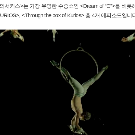
스>는 가장 유명한 수중쇼인 <Dream of “O”>를 비롯해 <KA T
KURIOS>, <Through the box of Kurios> 총 4개 에피소드입니