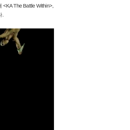
he Battle Within>,
다.