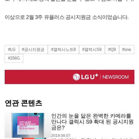
이상으로 2월 3주 유플러스 공시지원금 소식이었습니다.
#LG
#공시지원금
#갤럭시노트8
#갤럭시S9
#Q9
#one
#256G
연관 콘텐츠
인간의 눈을 닮은 완벽한 카메라를
만나다 갤럭시 S9 확대 된 공시지원
금은?
2019.08.07