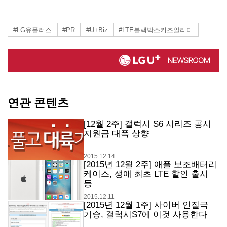
#LG유플러스
#PR
#U+Biz
#LTE블랙박스키즈알리미
연관 콘텐츠
[12월 2주] 갤럭시 S6 시리즈 공시
지원금 대폭 상향
2015.12.14
[2015년 12월 2주] 애플 보조배터리
케이스, 생애 최초 LTE 할인 출시
등
2015.12.11
[2015년 12월 1주] 사이버 인질극
기승, 갤럭시S7에 이것 사용한다