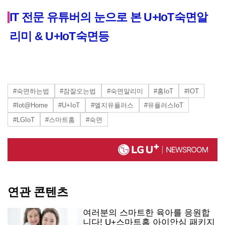
IT 전문 유튜버의 눈으로 본 U+IoT숙면알
리미 & U+IoT숙면등
#숙면하는법
#잠잘오는법
#숙면알리미
#홈IoT
#IOT
#Iot@Home
#U+IoT
#엘지유플러스
#유플러스IoT
#LGIoT
#스마트홈
#숙면
연관 콘텐츠
여러분의 스마트한 육아를 응원합
니다! U+스마트홈 아이안심 패키지