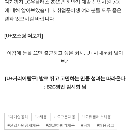
여기까지 LG유플러스 2019년 하반기 대졸 신입사원 공채
에 대해 알아보았습니다. 취업준비생 여러분들 모두 좋은
결과 있으시길 바랍니다.
[U+포스팅 더보기]
아침에 눈을 뜨면 출근하고 싶은 회사, U+ 사내문화 알아
보기
[U+커리어탐구] 발로 뛰고 고민하는 만큼 성과는 따라온다
: B2C영업 김시형 님
#대기업공채
#lg채용
#LG그룹채용
#LG유플러스채용
#신입사원공개채용
#2019하반기채용
#공채
#채용공고