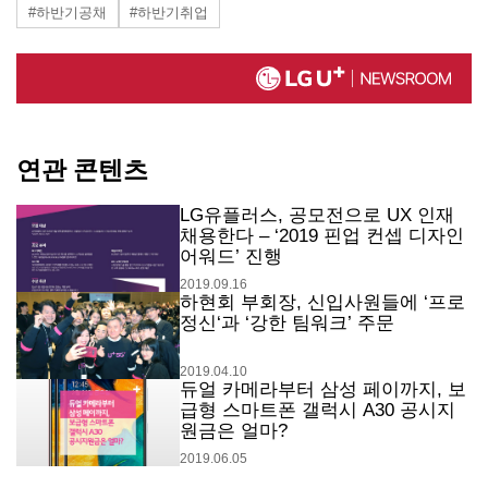
#하반기공채
#하반기취업
연관 콘텐츠
LG유플러스, 공모전으로 UX 인재
채용한다 – ‘2019 핀업 컨셉 디자인
어워드’ 진행
2019.09.16
하현회 부회장, 신입사원들에 ‘프로
정신‘과 ‘강한 팀워크’ 주문
2019.04.10
듀얼 카메라부터 삼성 페이까지, 보
급형 스마트폰 갤럭시 A30 공시지
원금은 얼마?
2019.06.05