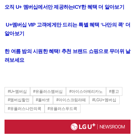
오직 U+ 멤버십에서만 제공하는ICY한 혜택 더 알아보기
U+멤버십 VIP 고객에게만 드리는 특별 혜택 ‘나만의 콕’ 더
알아보기
한 여름 밤의 시원한 혜택! 추천 브랜드 쇼핑으로 무더위 날
려보세요
#U+멤버십
#유플러스멤버십
#아이스아메리카노
#룽고
#멤버십할인
#폴바셋
#아이스크림라떼
#LGU+멤버십
#유플러스나만의콕
#유플러스푸드콕