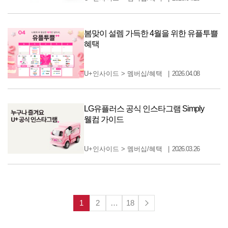
봄맞이 설렘 가득한 4월을 위한 유플투쁠
혜택
U+인사이드
>
멤버십/혜택
2026.04.08
LG유플러스 공식 인스타그램 Simply
웰컴 가이드
U+인사이드
>
멤버십/혜택
2026.03.26
1
2
…
18