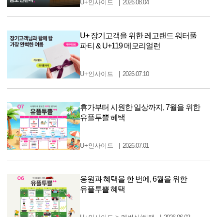
U+인사이드
2026.08.04
U+ 장기고객을 위한 레고랜드 워터풀
파티 & U+119 메모리얼런
U+인사이드
2026.07.10
휴가부터 시원한 일상까지, 7월을 위한
유플투쁠 혜택
U+인사이드
2026.07.01
응원과 혜택을 한 번에, 6월을 위한
유플투쁠 혜택