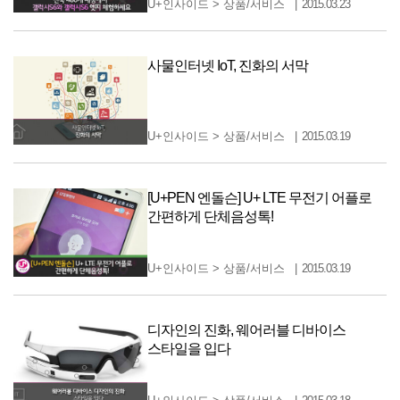
U+인사이드
>
상품/서비스
2015.03.23
사물인터넷 IoT, 진화의 서막
U+인사이드
>
상품/서비스
2015.03.19
[U+PEN 엔돌슨] U+ LTE 무전기 어플로
간편하게 단체음성톡!
U+인사이드
>
상품/서비스
2015.03.19
디자인의 진화, 웨어러블 디바이스
스타일을 입다