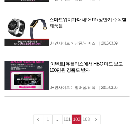
스마트워치가 대세! 2015 상반기 주목할
제품들
U+인사이드
>
상품/서비스
2015.03.09
[이벤트] 유플릭스에서 HBO 미드 보고
100만원 경품도 받자
U+인사이드
>
멤버십/혜택
2015.03.05
1
…
101
102
103