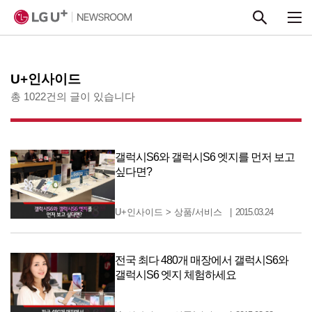
본문 바로가기
U+인사이드
총 1022건의 글이 있습니다
갤럭시S6와 갤럭시S6 엣지를 먼저 보고
싶다면?
U+인사이드
>
상품/서비스
2015.03.24
전국 최다 480개 매장에서 갤럭시S6와
갤럭시S6 엣지 체험하세요